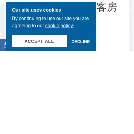
带阳台的 2 张大床客房
Our site uses cookies
By continuing to use our site you are
agreeing to our
cookie policy.
300平方英尺 | 可容纳4人
ACCEPT ALL
DECLINE
360°视频虚拟游览
我们的双人大床客房配有阳台，可欣赏泳池景观，
是我们宽敞的客房之一，非常适合放松身心的住
宿。
立即预订
DOUBLE BED